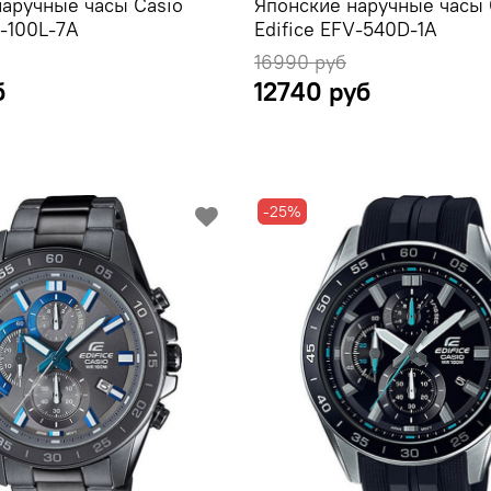
наручные часы Casio
Японские наручные часы 
V-100L-7A
Edifice EFV-540D-1A
16990 руб
б
12740 руб
-25%