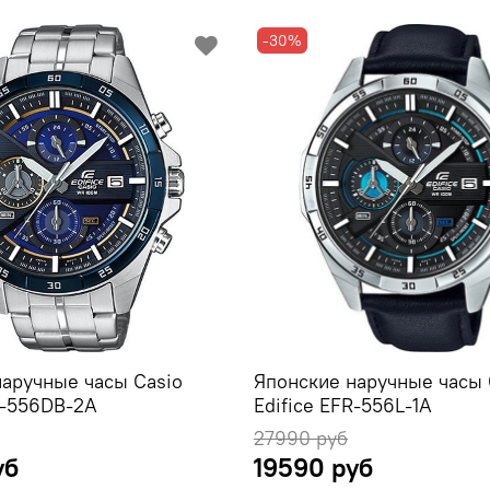
-30%
наручные часы Casio
Японские наручные часы 
R-556DB-2A
Edifice EFR-556L-1A
27990 руб
уб
19590 руб