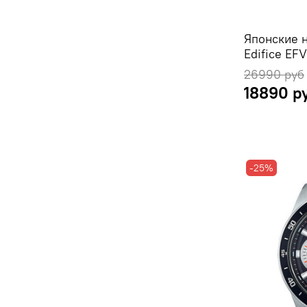
Японские 
Edifice EF
26990 руб
18890 р
-25%