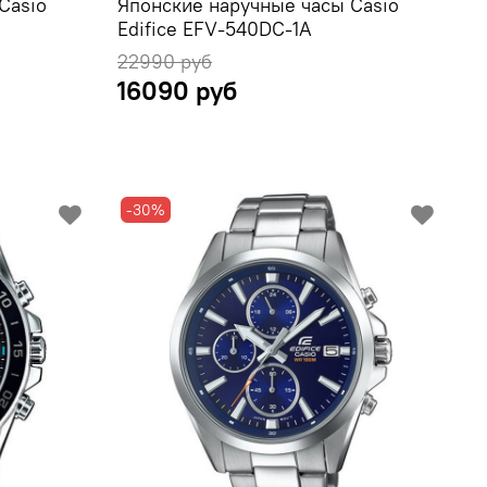
Casio
Японские наручные часы Casio
Edifice EFV-540DC-1A
22990 руб
16090 руб
-30%