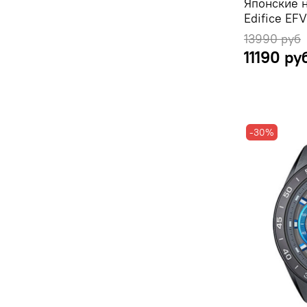
Японские 
Edifice EF
13990 руб
11190 ру
-30%