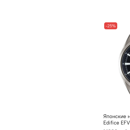
-25%
Японские 
Edifice EF