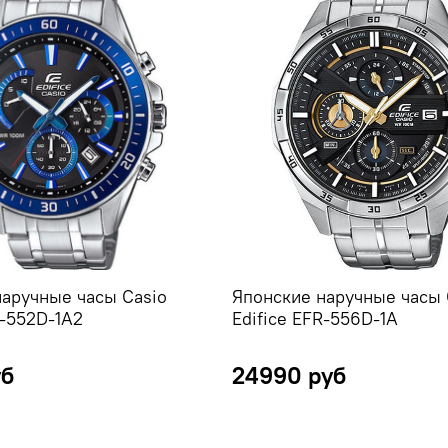
наручные часы Casio
Японские наручные часы 
R-552D-1A2
Edifice EFR-556D-1A
уб
24990 руб