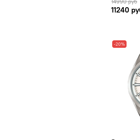
14990 руб
11240 ру
-20%