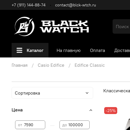
+7 (911) 144-88-74
contact@blck-wtch.ru
Каталог
На главную
Оплата
Достав
Главная
Casio Edifice
Edifice Classic
Классическа
Цена
-25%
—
от
до