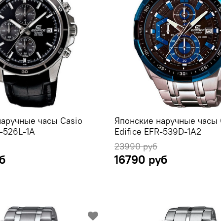
наручные часы Casio
Японские наручные часы 
R-526L-1A
Edifice EFR-539D-1A2
23990 руб
б
16790 руб