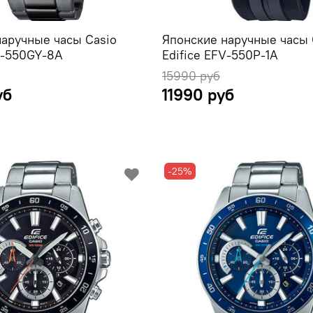
наручные часы Casio
Японские наручные часы 
V-550GY-8A
Edifice EFV-550P-1A
15990 руб
уб
11990 руб
-25%