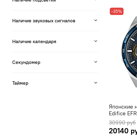
-35%
Наличие звуковых сигналов
Наличие календаря
Секундомер
Таймер
Японские 
Edifice EF
30990 руб
20140 р