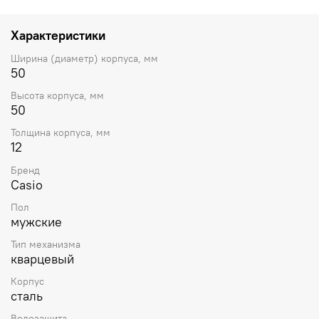
пребывания на свету. Часы-хронограф с секундомером
с точностью показаний 1 с и временем измерения 30
мин. 12- и 24-часовой формат времени. Заводная
Характеристики
головка с защитой. Задняя крышка с винтовым
фиксатором. Раскладывающаяся застежка,
Ширина (диаметр) корпуса, мм
расстегиваемая одним касанием.
50
Высота корпуса, мм
50
Толщина корпуса, мм
12
Бренд
Casio
Пол
мужские
Тип механизма
кварцевый
Корпус
сталь
Водозащита