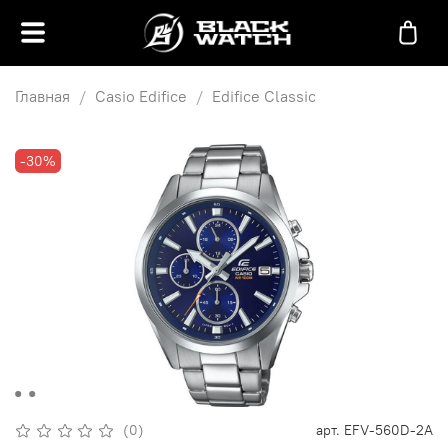
Главная
Casio Edifice
Edifice Classic
-30%
(0)
арт.
EFV-560D-2A