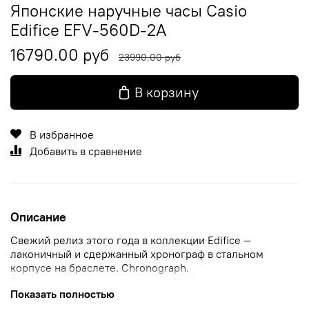
Японские наручные часы Casio
Edifice EFV-560D-2A
16790.00 руб
23990.00 руб
В корзину
В избранное
Добавить в сравнение
Описание
Свежий релиз этого года в коллекции Edifice —
лаконичный и сдержанный хронограф в стальном
корпусе на браслете. Chronograph.
Светонакопительное покрытие Neobrite продолжает
Показать полностью
светиться в темноте даже после непродолжительного