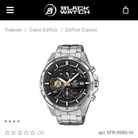
Главная
Casio Edifice
Edifice Classic
(0)
арт.
EFR-556D-1A