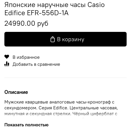
Японские наручные часы Casio
Edifice EFR-556D-1A
24990.00 руб
В корзину
В избранное
Добавить в сравнение
Описание
Мужские кварцевые аналоговые часы-хронограф с
секундомером. Серия Edifice. Центральные часовая,
минутная и секундная стрелки. Чёрный циферблат с
часовыми метками в виде штрихов. Стрелки с
Показать полностью
люминесцентным покрытием, которое светится в