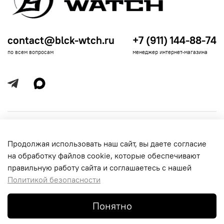
contact@blck-wtch.ru
+7 (911) 144-88-74
по всем вопросам
менеджер интернет-магазина
Полезная информация
Продолжая использовать наш сайт, вы даете согласие
Политика
Информация для покупателей
на обработку файлов cookie, которые обеспечивают
обработки
данных
правильную работу сайта и соглашаетесь с нашей
Политикой безопасности
Понятно
© 2016-2026 Black-Watch. Все права защищены.