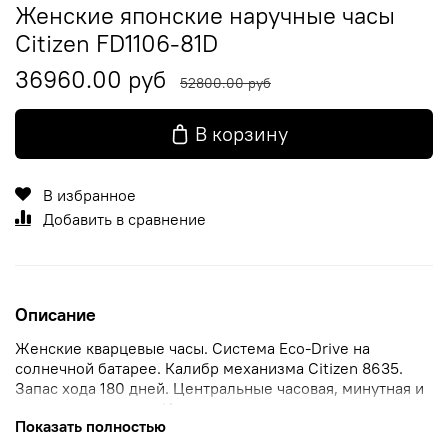
Женские японские наручные часы
Citizen FD1106-81D
36960.00 руб
52800.00 руб
В корзину
В избранное
Добавить в сравнение
Описание
Женские кварцевые часы. Система Eco-Drive на
солнечной батарее. Калибр механизма Citizen 8635.
Запас хода 180 дней. Центральные часовая, минутная и
секундная стрелки. Индикаторы даты и дня недели
Показать полностью
вынесены в малые циферблаты. Перламутровый