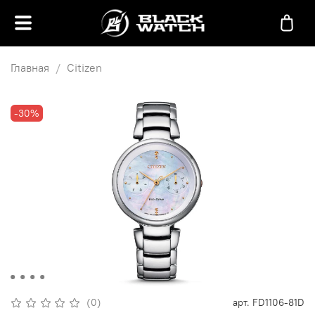
Главная
Citizen
-30%
(0)
арт.
FD1106-81D