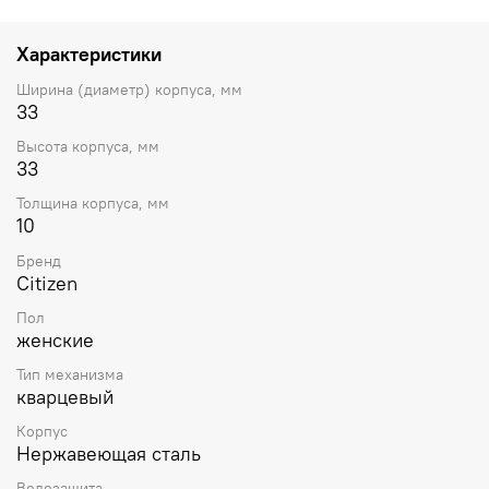
циферблат. Круглый корпус выполнен из матовой
нержавеющей стали. Диаметр корпуса составляет 32,5
мм, толщина 10 мм. Стальной браслет,
Характеристики
раскладывающаяся застежка. Прочное минеральное
стекло устойчивое к мелким механическим
Ширина (диаметр) корпуса, мм
повреждениям. Водостойкость WR 50 (мытье рук,
33
дождь).
Высота корпуса, мм
33
Толщина корпуса, мм
10
Бренд
Citizen
Пол
женские
Тип механизма
кварцевый
Корпус
Нержавеющая сталь
Водозащита