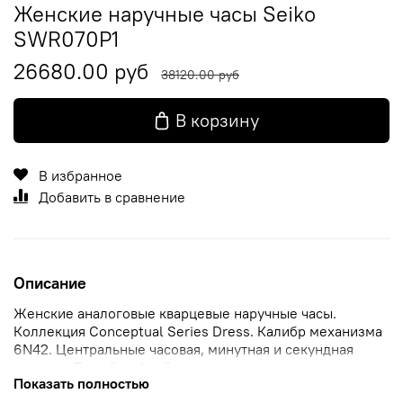
Женские наручные часы Seiko
SWR070P1
26680.00 руб
38120.00 руб
В корзину
В избранное
Добавить в сравнение
Описание
Женские аналоговые кварцевые наручные часы.
Коллекция Conceptual Series Dress. Калибр механизма
6N42. Центральные часовая, минутная и секундная
стрелки. Белый циферблат с часовыми метками в виде
Показать полностью
римских цифр. Круглый стальной корпус с покрытием