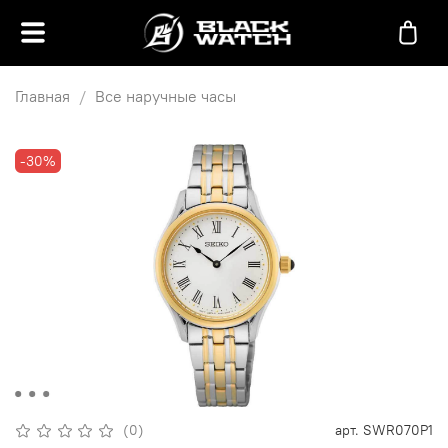
Главная
Все наручные часы
-30%
(0)
арт.
SWR070P1