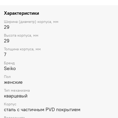
цвета жёлтого золота на безеле. Диаметр корпуса
29мм, толщина 6,9 мм. Устойчивое к возникновению
мелких царапин сапфировое стекло. Рифленая
Характеристики
переводная головка украшена вставкой в форме
кабошона. Стальной браслет с частичным покрытием
Ширина (диаметр) корпуса, мм
цвета жёлтого золота, раскладывающаяся застежка.
29
Водостойкость WR 50 (мытьё рук, дождь). Вес около 51
Высота корпуса, мм
г.
29
Толщина корпуса, мм
7
Бренд
Seiko
Пол
женские
Тип механизма
кварцевый
Корпус
сталь с частичным PVD покрытием
Водозащита