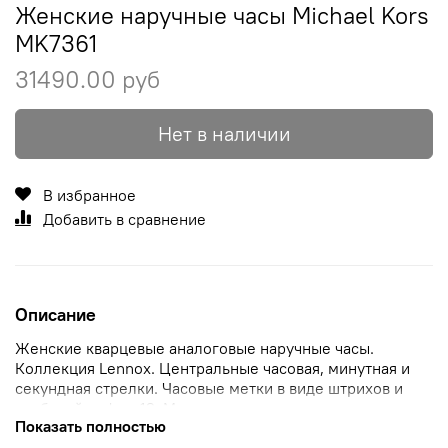
Женские наручные часы Michael Kors
MK7361
31490.00 руб
Нет в наличии
В избранное
Добавить в сравнение
Описание
Женские кварцевые аналоговые наручные часы.
Коллекция Lennox. Центральные часовая, минутная и
секундная стрелки. Часовые метки в виде штрихов и
арабской цифры 12. Метки и стрелки с люминесцентным
Показать полностью
покрытием, которое светится в темноте после