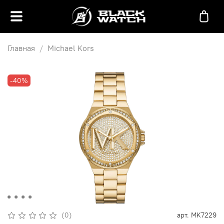
Главная
Michael Kors
-40%
(0)
арт.
MK7229