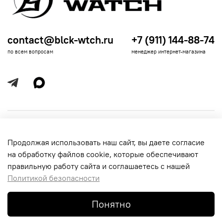
contact@blck-wtch.ru
+7 (911) 144-88-74
по всем вопросам
менеджер интернет-магазина
Полезная информация
Продолжая использовать наш сайт, вы даете согласие
Политика
Информация для покупателей
на обработку файлов cookie, которые обеспечивают
обработки
данных
правильную работу сайта и соглашаетесь с нашей
Политикой безопасности
Понятно
© 2016-2026 Black-Watch. Все права защищены.