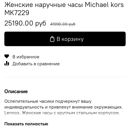
Женские наручные часы Michael kors
MK7229
25190.00 руб
41990.00 руб
В корзину
В избранное
Добавить в сравнение
Описание
Ослепительные часики подчеркнут вашу
индивидуальность и привлекут внимание окружающих.
Lennox. Женские часы с круглым стальным корпусом.
Безель и циферблат украшены множеством кристаллов.
Показать полностью
Рифленая заводная головка с защитой. Браслет с