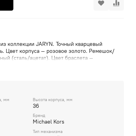
из коллекции JARYN. Точный кварцевый
ь. Цвет корпуса — розовое золото. Ремешок/
ый (сталь/ацетат). Цвет браслета —
циферблата — белый. Водозащита — 5 ATM.
а, мм
Высота корпуса, мм
36
Бренд
Michael Kors
Тип механизма