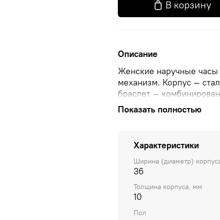
В корзину
Описание
Женские наручные часы 
механизм. Корпус — стал
браслет — комбинированн
комбинированный. Цвет 
Показать полностью
Размер корпуса: 36 мм.
Характеристики
Ширина (диаметр) корпус
36
Толщина корпуса, мм
10
Пол