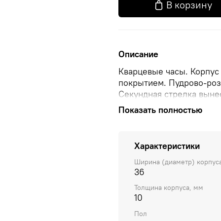
В корзину
Описание
Кварцевые часы. Корпус
покрытием. Пудрово-роз
Секундная стрелка выне
браслет миланского пле
Показать полностью
Характеристики
Ширина (диаметр) корпус
36
Толщина корпуса, мм
10
Пол