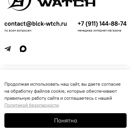
contact@blck-wtch.ru
+7 (911) 144-88-74
по всем вопросам
менеджер интернет-магазина
Полезная информация
Продолжая использовать наш сайт, вы даете согласие
Политика
Информация для покупателей
на обработку файлов cookie, которые обеспечивают
обработки
данных
правильную работу сайта и соглашаетесь с нашей
Политикой безопасности
Понятно
© 2016-2026 Black-Watch. Все права защищены.