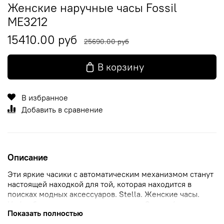
Женские наручные часы Fossil
ME3212
15410.00 руб
25690.00 руб
В корзину
В избранное
Добавить в сравнение
Описание
Эти яркие часики с автоматическим механизмом станут
настоящей находкой для той, которая находится в
поисках модных аксессуаров. Stella. Женские часы.
Циферблат выполнен по технологии Sunray (солнечные
Показать полностью
лучи). Сквозь прозрачное окошко на циферблате можно