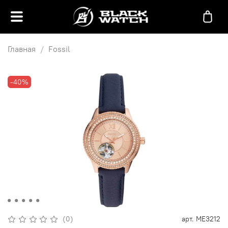
Главная
Fossil
-40%
(0)
арт.
ME3212