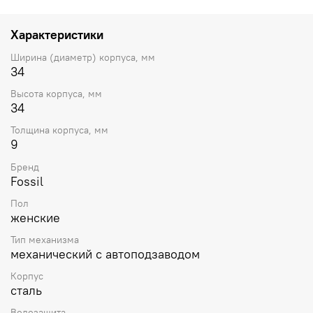
наблюдать за работой механизма часов. Метки в виде
штрихов, 12-ти часовая метка в виде римской цифры.
Рифленая заводная головка. Ремешок из эко-кожи с
Характеристики
классической застежкой.
Ширина (диаметр) корпуса, мм
34
Высота корпуса, мм
34
Толщина корпуса, мм
9
Бренд
Fossil
Пол
женские
Тип механизма
механический с автоподзаводом
Корпус
сталь
Водозащита