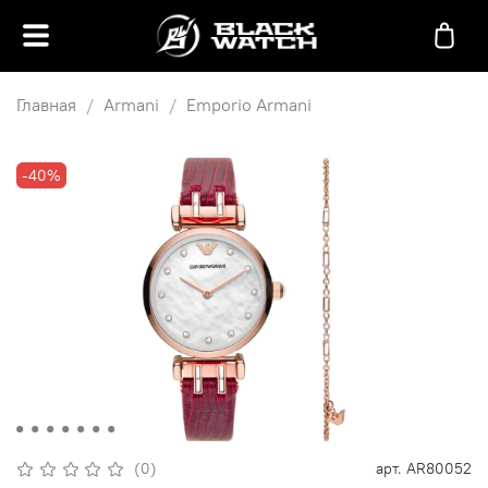
Главная
Armani
Emporio Armani
-40%
(0)
арт.
AR80052