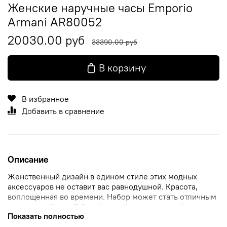
Женские наручные часы Emporio
Armani AR80052
20030.00 руб
33390.00 руб
В корзину
В избранное
Добавить в сравнение
Описание
Женственный дизайн в едином стиле этих модных
аксессуаров не оставит вас равнодушной. Красота,
воплощенная во времени. Набор может стать отличным
подарком! Gianni T-Bar. Круглый полированный корпус
Показать полностью
изготовлен из высококачественной нержавеющей