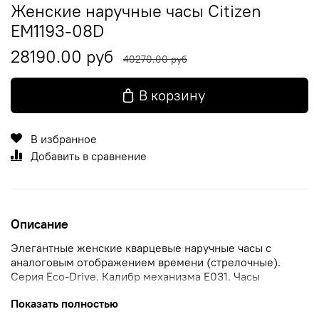
Женские наручные часы Citizen
EM1193-08D
28190.00 руб
40270.00 руб
В корзину
В избранное
Добавить в сравнение
Описание
Элегантные женские кварцевые наручные часы с
аналоговым отображением времени (стрелочные).
Серия Eco-Drive. Калибр механизма E031. Часы
оснащены системой питания и подзарядки от
Показать полностью
солнечного света Eco-Drive не требующей замены