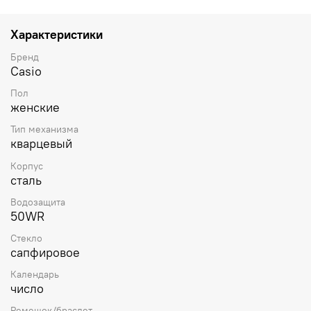
составляет 35 х 30 х 6,2 мм. Серый ремешок,
стандартная застежка. Устойчивое к возникновению
царапин сапфировое стекло. Водостойкость WR 50
Характеристики
(мытье рук, дождь). Вес примерно 25 г.
Бренд
Casio
Пол
женские
Тип механизма
кварцевый
Корпус
сталь
Водозащита
50WR
Стекло
сапфировое
Календарь
число
Ремешок/браслет