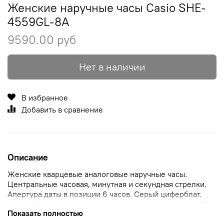
Женские наручные часы Casio SHE-
4559GL-8A
9590.00 руб
Нет в наличии
В избранное
Добавить в сравнение
Описание
Женские кварцевые аналоговые наручные часы.
Центральные часовая, минутная и секундная стрелки.
Апертура даты в позиции 6 часов. Серый циферблат.
Круглый корпус выполнен из нержавеющей стали с IP
Показать полностью
покрытием цвета желтого золота. Размер корпуса