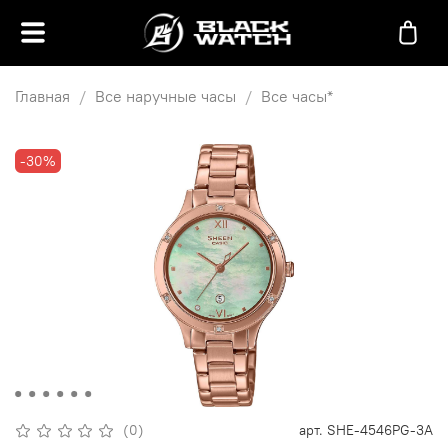
Главная
Все наручные часы
Все часы*
-30%
(0)
арт.
SHE-4546PG-3A