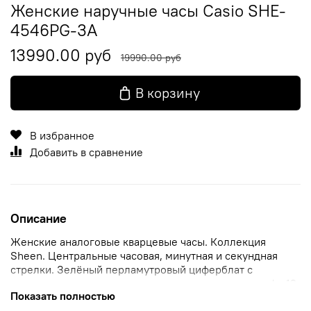
Женские наручные часы Casio SHE-
4546PG-3A
13990.00 руб
19990.00 руб
В корзину
В избранное
Добавить в сравнение
Описание
Женские аналоговые кварцевые часы. Коллекция
Sheen. Центральные часовая, минутная и секундная
стрелки. Зелёный перламутровый циферблат с
часовыми метками в виде точек и двух римских цифр 12
Показать полностью
и 6. Циферблат украшен кристаллом. Окошко даты в