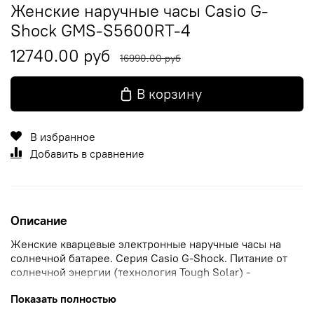
Женские наручные часы Casio G-
Shock GMS-S5600RT-4
12740.00 руб
16990.00 руб
В корзину
В избранное
Добавить в сравнение
Описание
Женские кварцевые электронные наручные часы на
солнечной батарее. Серия Casio G-Shock. Питание от
солнечной энергии (технология Tough Solar) -
источником питания служит светочувствительная
Показать полностью
панель и аккумулятор, подзаряжаемый при попадании