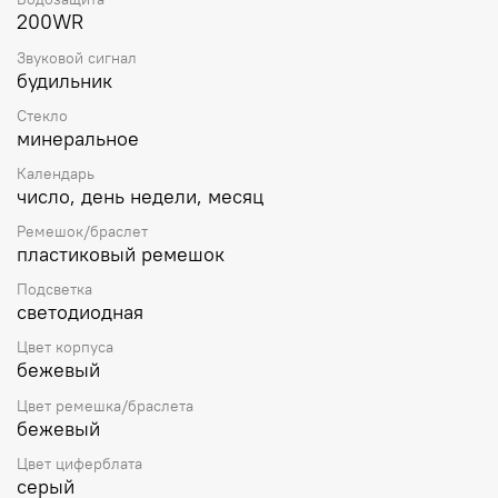
Прямоугольный корпус из биопластика
200WR
(изготавливается из возобновляемых органических
ресурсов) бежевого цвета. Устойчивое к мелким
Звуковой сигнал
будильник
механическим повреждениям минеральное стекло.
Бежевый ремешок из биопластика (изготавливается из
Стекло
возобновляемых органических ресурсов), стандартная
минеральное
застёжка buckle. Мраморный узор на корпусе и
ремешке вдохновлен величием скал и камней
Календарь
нетронутых земель Водонепроницаемость 200 WR
число, день недели, месяц
(плавание и ныряние без акваланга). Вес около 41 г.
Ремешок/браслет
пластиковый ремешок
Подсветка
светодиодная
Цвет корпуса
бежевый
Цвет ремешка/браслета
бежевый
Цвет циферблата
серый