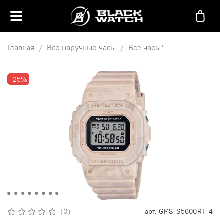
Главная
Все наручные часы
Все часы*
-25%
(0)
арт.
GMS-S5600RT-4