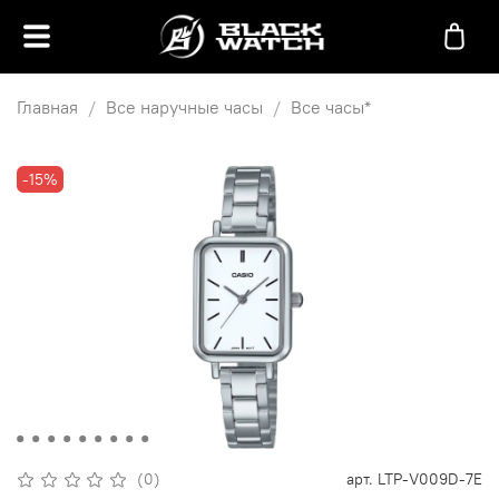
Главная
Все наручные часы
Все часы*
-15%
(0)
арт.
LTP-V009D-7E