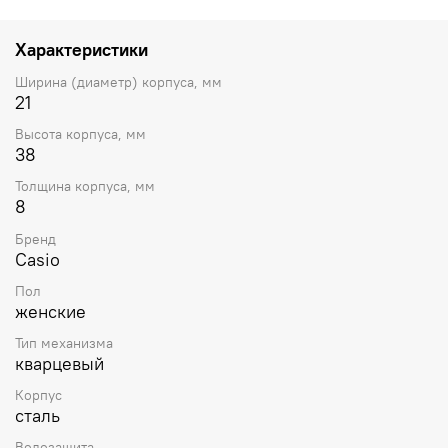
переводная головка. Стальной браслет с тройной
раскладывающейся застежкой. Прочное минеральное
стекло устойчивое к мелким механическим
Характеристики
повреждениям. Батарейка рассчитана на 3 года.
Стальная задняя крышка. Водостойкость WR 30 (защита
Ширина (диаметр) корпуса, мм
от брызг). Вес примерно 45 г.
21
Высота корпуса, мм
38
Толщина корпуса, мм
8
Бренд
Casio
Пол
женские
Тип механизма
кварцевый
Корпус
сталь
Водозащита