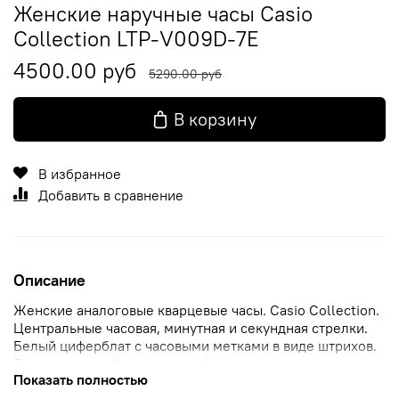
Женские наручные часы Casio
Collection LTP-V009D-7E
4500.00 руб
5290.00 руб
В корзину
В избранное
Добавить в сравнение
Описание
Женские аналоговые кварцевые часы. Casio Collection.
Центральные часовая, минутная и секундная стрелки.
Белый циферблат с часовыми метками в виде штрихов.
Прямоугольный корпус серебристого цвета размером
Показать полностью
20,7 мм на 37,7 мм, толщиной 7,7 мм. Рифлёная