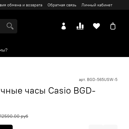
вия обмена и возврата
Обратная связь
Личный кабинет
мы?
арт.
BGD-565USW-5
чные часы Casio BGD-
12590.00 руб