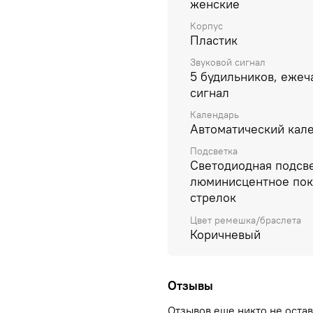
женские
Корпус
Пластик
Звуковой сигнал
5 будильников, еже
сигнал
Календарь
Автоматический кал
Подсветка
Светодиодная подсве
люминисцентное по
стрелок
Цвет ремешка/браслета
Коричневый
Отзывы
Отзывов еще никто не оста