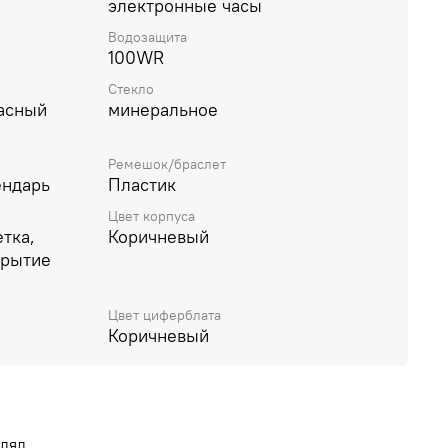
электронные часы
Водозащита
100WR
Стекло
часный
минеральное
Ремешок/браслет
ендарь
Пластик
Цвет корпуса
тка,
Коричневый
крытие
Цвет циферблата
Коричневый
влял