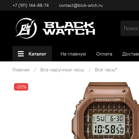
+7 (911) 144-88-74
contact@blck-wtch.ru
Каталог
На главную
Оплата
Достав
Главная
Все наручные часы
Все часы*
-20%