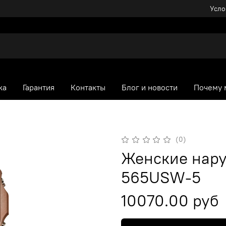
Усло
ка
Гарантия
Контакты
Блог и новости
Почему 
(0)
Женские нару
565USW-5
10070.00 руб