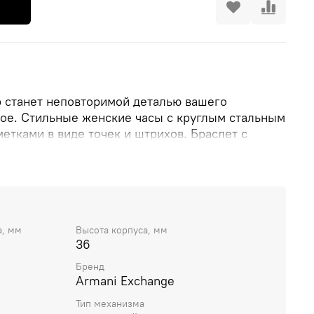
р станет неповторимой деталью вашего
oe. Стильные женские часы с круглым стальным
етками в виде точек и штрихов. Браслет с
ежкой.
а, мм
Высота корпуса, мм
36
Бренд
Armani Exchange
Тип механизма