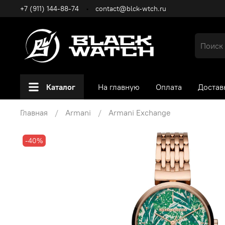
+7 (911) 144-88-74
contact@blck-wtch.ru
Каталог
На главную
Оплата
Достав
Главная
Armani
Armani Exchange
-40%