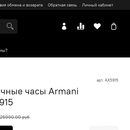
вия обмена и возврата
Обратная связь
Личный кабинет
мы?
арт.
AX5915
чные часы Armani
915
25990.00 руб