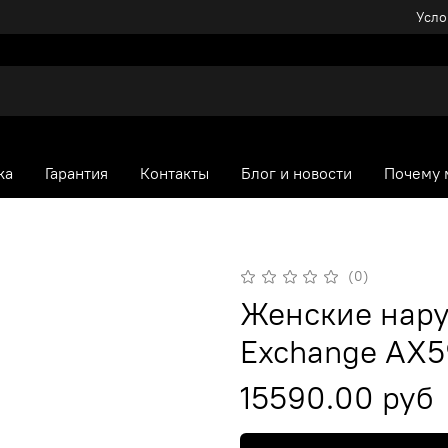
Усло
ка
Гарантия
Контакты
Блог и новости
Почему 
(0)
Женские нару
Exchange AX5
15590.00 руб