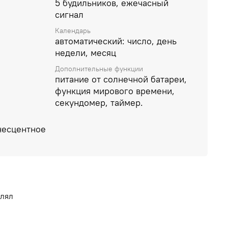
5 будильников, ежечасный
сигнал
Календарь
автоматический: число, день
недели, месяц
Дополнительные функции
питание от солнечной батареи,
функция мирового времени,
секундомер, таймер.
несцентное
влял