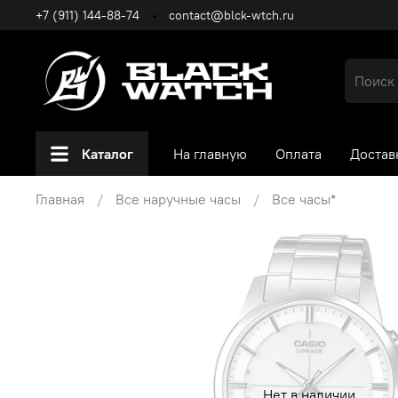
+7 (911) 144-88-74
contact@blck-wtch.ru
Каталог
На главную
Оплата
Достав
Главная
Все наручные часы
Все часы*
Нет в наличии