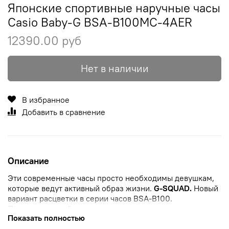
Японские спортивные наручные часы
Casio Baby-G BSA-B100MC-4AER
12390.00 руб
Нет в наличии
В избранное
Добавить в сравнение
Описание
Эти современные часы просто необходимы девушкам,
которые ведут активный образ жизни.
G-SQUAD.
Новый
вариант расцветки в серии часов BSA-B100.
Противоударный корпус
защищает механизм от ударов
Показать полностью
и вибрации. Двойная подcветка: лицо и циферблат