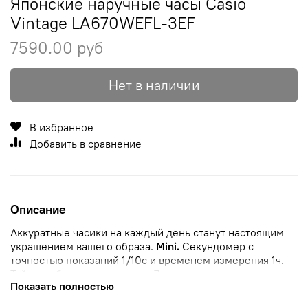
Японские наручные часы Casio
Vintage LA670WEFL-3EF
7590.00 руб
Нет в наличии
В избранное
Добавить в сравнение
Описание
Аккуратные часики на каждый день станут настоящим
украшением вашего образа.
Mini.
Секундомер с
точностью показаний 1/10с и временем измерения 1ч.
Таймер
обратного отсчета с 7-ю предустановленными
Показать полностью
интервалами измерений: 1, 3, 5, 10, 15, 20 и 30 мин.