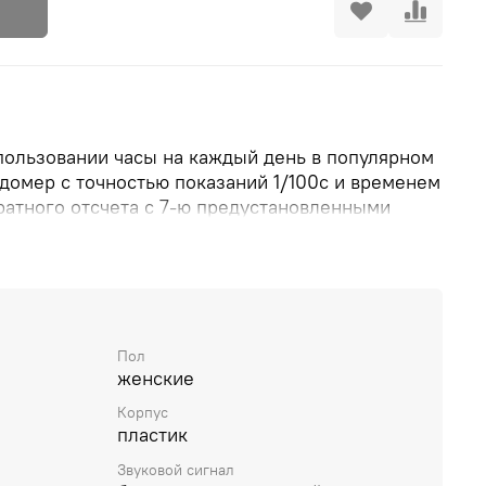
пользовании часы на каждый день в популярном
омер с точностью показаний 1/100с и временем
атного отсчета с 7-ю предустановленными
 до 30 мин.
Мировое время
в 48 городах.
тения.
Пол
женские
Корпус
пластик
Звуковой сигнал