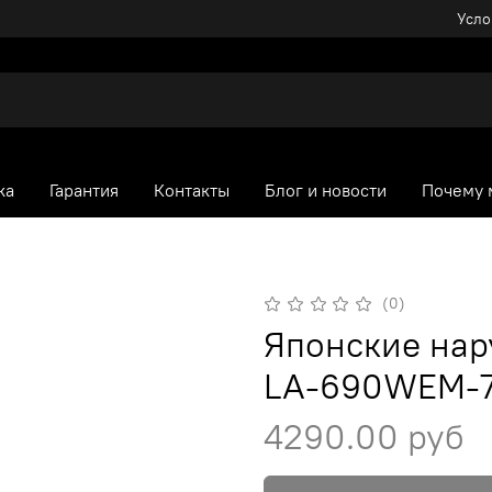
Усло
ка
Гарантия
Контакты
Блог и новости
Почему 
(0)
Японские нар
LA-690WEM-
4290.00 руб