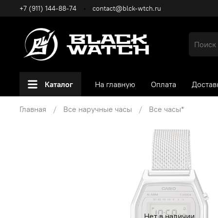
+7 (911) 144-88-74
contact@blck-wtch.ru
Каталог
На главную
Оплата
Достав
Главная
Все наручные часы
Все часы*
Нет в наличии