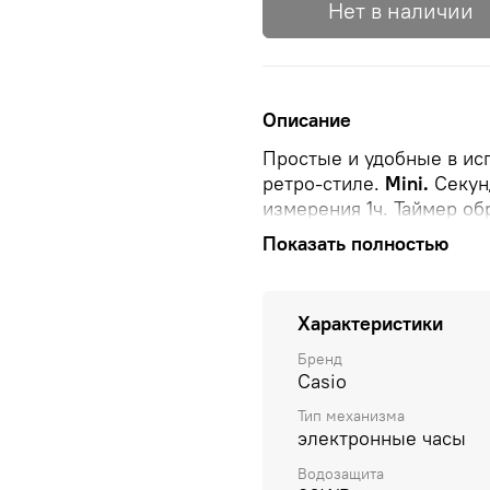
Нет в наличии
Описание
Простые и удобные в ис
ретро-стиле.
Mini.
Секунд
измерения 1ч.
Таймер
обр
интервалами измерений:
Показать полностью
Браслет миланского пле
Характеристики
Бренд
Casio
Тип механизма
электронные часы
Водозащита