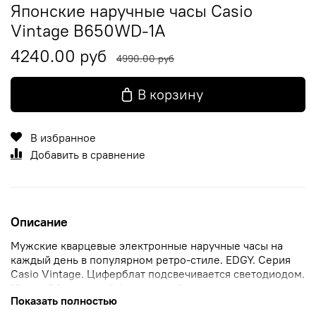
Японские наручные часы Casio
Vintage B650WD-1A
4240.00 руб
4990.00 руб
В корзину
В избранное
Добавить в сравнение
Описание
Мужские кварцевые электронные наручные часы на
каждый день в популярном ретро-стиле. EDGY. Серия
Casio Vintage. Циферблат подсвечивается светодиодом.
12-ти и 24-х часовой формат отображения времени.
Показать полностью
Секундомер с точностью показаний 1/100 с и временем