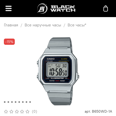
Главная
Все наручные часы
Все часы*
-15%
(0)
арт.
B650WD-1A