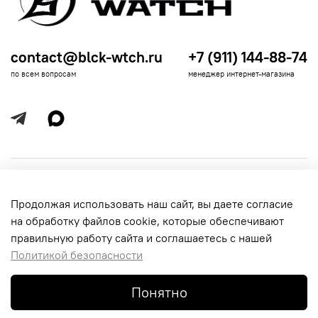
contact@blck-wtch.ru
+7 (911) 144-88-74
по всем вопросам
менеджер интернет-магазина
Полезная информация
Продолжая использовать наш сайт, вы даете согласие
Политика
Информация для покупателей
на обработку файлов cookie, которые обеспечивают
обработки
данных
правильную работу сайта и соглашаетесь с нашей
Политикой безопасности
Понятно
© 2016-2026 Black-Watch. Все права защищены.