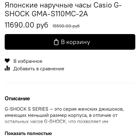
Японские наручные часы Casio G-
SHOCK GMA-S110MC-2A
11690.00 руб
15590.00 руб
В корзину
В избранное
Добавить в сравнение
Описание
G-SHOCK S SERIES — это серия женских джишоков,
имеющих меньший размер корпуса, в отличие от
остальных часов G-SHOCK, что позволяет им
оптимально выглядеть даже на женских запястьях. S-
Показать полностью
series. Противоударный корпус защищает механизм от