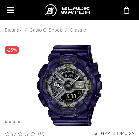
Главная
Casio G-Shock
Classic
-25%
(0)
арт.
GMA-S110MC-2A