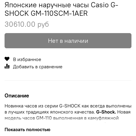
Японские наручные часы Casio G-
SHOCK GM-110SCM-1AER
30610.00 руб
Нет в наличии
В избранное
Добавить в сравнение
Описание
Новинка часов из серии G-SHOCK как всегда выполнены
в лучших традициях японского качества.
G-Shock.
Новая
модель часов GM-110 выполненная в камуфляжной
расцветке, которая нанесена путем лазерной
Показать полностью
гравировки.
Противоударный корпус
защищает