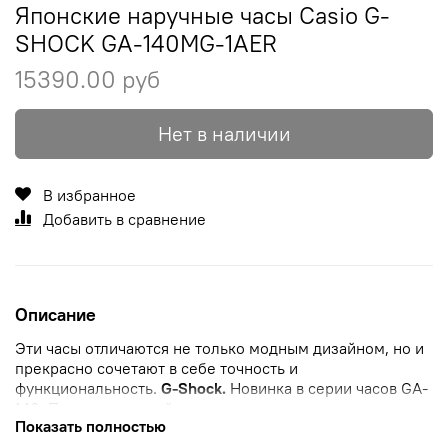
Японские наручные часы Casio G-
SHOCK GA-140MG-1AER
15390.00 руб
Нет в наличии
В избранное
Добавить в сравнение
Описание
Эти часы отличаются не только модным дизайном, но и
прекрасно сочетают в себе точность и
функциональность.
G-Shock.
Новинка в серии часов GA-
140.
Противоударный корпус
защищает механизм от
Показать полностью
ударов и вибрации. Защищены от магнитных полей.