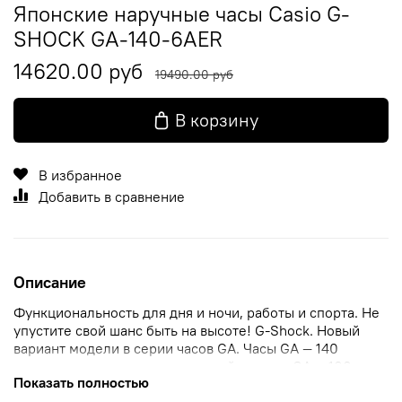
Японские наручные часы Casio G-
SHOCK GA-140-6AER
14620.00 руб
19490.00 руб
В корзину
В избранное
Добавить в сравнение
Описание
Функциональность для дня и ночи, работы и спорта. Не
упустите свой шанс быть на высоте! G-Shock. Новый
вариант модели в серии часов GA. Часы GA — 140
выполнены в стиле классической модели GA — 100.
Показать полностью
Противоударный корпус защищает механизм от ударов