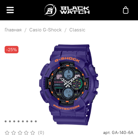
Главная
Casio G-Shock
Classic
-25%
(0)
арт.
GA-140-6A