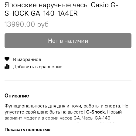
Японские наручные часы Casio G-
SHOCK GA-140-1A4ER
13990.00 руб
Нет в наличии
В избранное
Добавить в сравнение
Описание
Функциональность для дня и ночи, работы и спорта. Не
упустите свой шанс быть на высоте!
G-Shock.
Новый
вариант модели в серии часов GA. Часы GA-140
выполнены в стиле классической модели GA-100.
Показать полностью
Противоударный корпус
защищает механизм от ударов