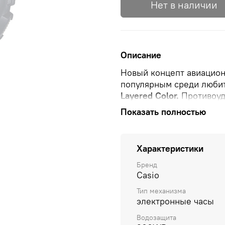
Нет в наличии
Описание
Новый концепт авиацион
популярным среди люби
Layered Color.
Противоуд
вибрации. Защищены от 
Показать полностью
светодиодом, функция а
часов к лицу.
Мировое в
всемирное координирова
Характеристики
зимнее и летнее время,
функции.
12-ти и 24-х ч
Бренд
Casio
показаний 1/1000с и вре
выбранной дистанции.
С
Тип механизма
1мин до 24ч с автоповто
электронные часы
Водозащита