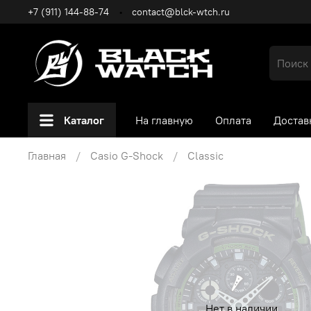
+7 (911) 144-88-74
contact@blck-wtch.ru
Каталог
На главную
Оплата
Достав
Главная
Casio G-Shock
Classic
Нет в наличии