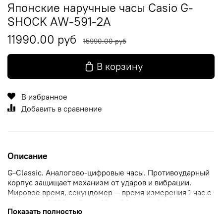
Японские наручные часы Casio G-
SHOCK AW-591-2A
11990.00 руб
15990.00 руб
В корзину
В избранное
Добавить в сравнение
Описание
G-Classic. Аналогово-цифровые часы. Противоударный
корпус защищает механизм от ударов и вибрации.
Мировое время, секундомер — время измерения 1 час с
точностью 1/100, таймер, 12- и 24-часовой формат
Показать полностью
времени.