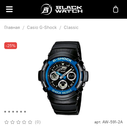
Главная
Casio G-Shock
Classic
-25%
(0)
арт.
AW-591-2A