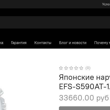
Усло
ка
Гарантия
Контакты
Блог и новости
Почему 
(0)
Японские нару
EFS-S590AT-
33660.00 руб