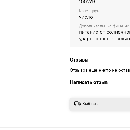
100WR
Окошко даты находится в
Календарь
защитой. Водонепроницае
число
браслет. Тройная раскл
касанием. Предохраните
Дополнительные функции
питание от солнечно
случайному расстегиван
ударопрочные, секу
Отзывы
Отзывов еще никто не оста
Написать отзыв
Выбрать