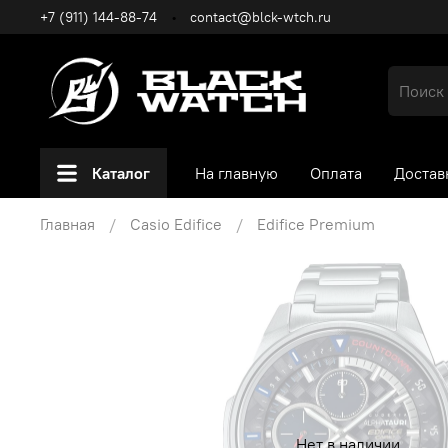
+7 (911) 144-88-74
contact@blck-wtch.ru
Каталог
На главную
Оплата
Достав
Главная
Casio Edifice
Edifice Premium
Нет в наличии