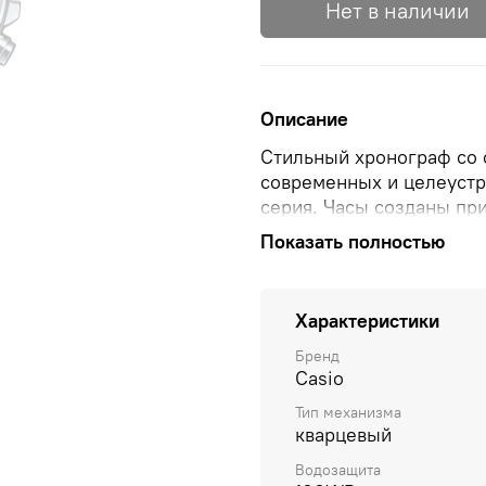
Нет в наличии
Описание
Стильный хронограф со 
современных и целеуст
серия. Часы созданы при
AlphaTauri Formula 1, к
Показать полностью
застежка украшены лог
изготовления безеля и ц
используется при создан
Характеристики
от солнечной энергии, и
аккумулятора без подзар
Бренд
Casio
светонакопительное пок
в темноте даже после к
Тип механизма
хронограф
с секундомер
кварцевый
указатель минутной стр
Водозащита
внутренний безель со шк