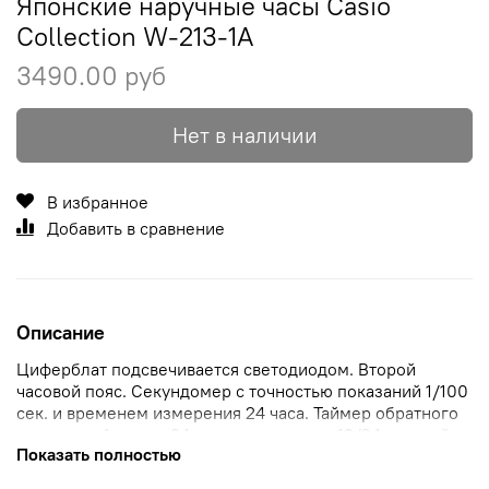
Японские наручные часы Casio
Collection W-213-1A
3490.00 руб
Нет в наличии
В избранное
Добавить в сравнение
Описание
Циферблат подсвечивается светодиодом.
Второй
часовой пояс.
Секундомер с точностью показаний 1/100
сек. и временем измерения 24 часа.
Таймер
обратного
отсчета от 1мин до 24ч с автоповтором. 12/24 часовой
Показать полностью
формат времени.