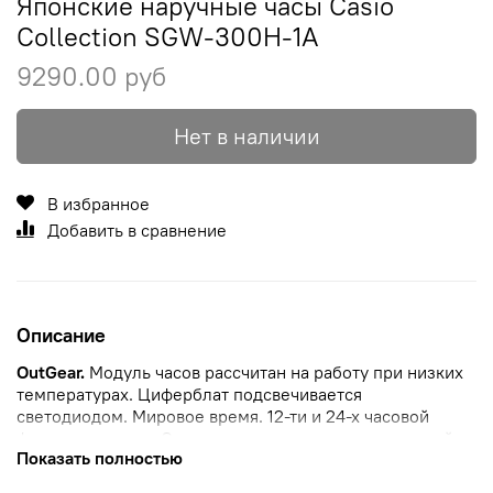
Японские наручные часы Casio
Collection SGW-300H-1A
9290.00 руб
Нет в наличии
В избранное
Добавить в сравнение
Описание
OutGear.
Модуль часов рассчитан на работу при низких
температурах. Циферблат подсвечивается
светодиодом.
Мировое время.
12-ти и 24-х часовой
формат
времени. Секундомер с точностью показаний
Показать полностью
1/100с и временем измерения 24ч.
Таймер
обратного
отсчета от 1мин до 24ч. Высотомер - встроенный датчик