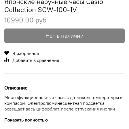
Японские наручные часы Casio
Collection SGW-100-1V
10990.00 руб
Нет в наличии
В избранное
Добавить в сравнение
Описание
Многофункциональные часы с датчиком температуры и
компасом. Электролюминесцентная подсветка
освещает весь циферблат, после отпускания кнопки
свечение продолжается еще некоторое время.
Показать полностью
Отображение текущего времени в основных городах и
регионах мира. Секундомер с точностью показаний