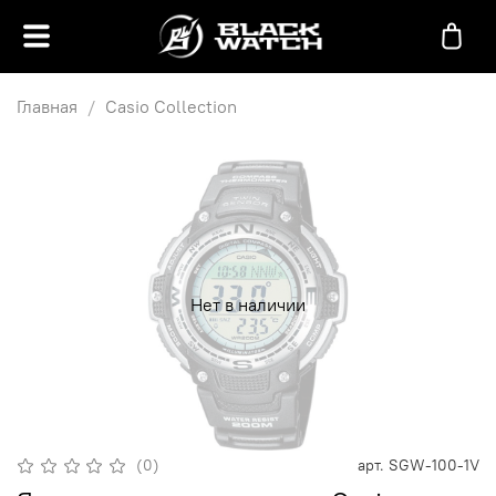
Главная
Casio Collection
Нет в наличии
(0)
арт.
SGW-100-1V