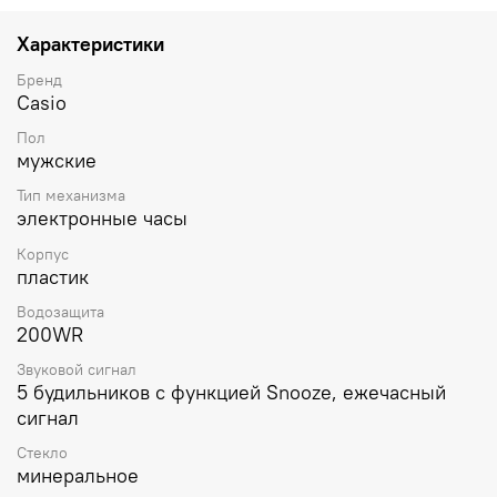
1/100 сек и максимальным временем измерения - 1 час.
Таймер
обратного отсчета с автоповтором. Модуль
Характеристики
часов рассчитан на работу при низких температурах.
Бренд
Casio
Пол
мужские
Тип механизма
электронные часы
Корпус
пластик
Водозащита
200WR
Звуковой сигнал
5 будильников с функцией Snooze, ежечасный
сигнал
Стекло
минеральное