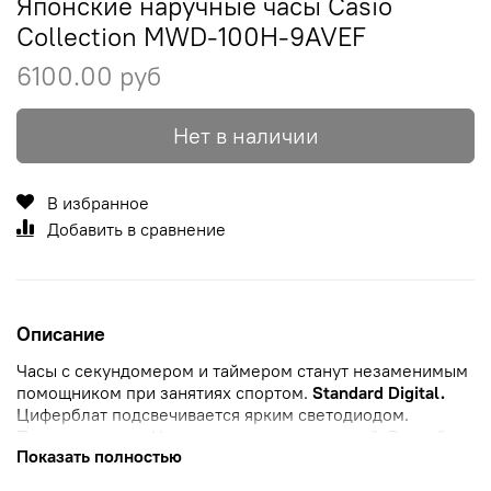
Японские наручные часы Casio
Collection MWD-100H-9AVEF
6100.00 руб
Нет в наличии
В избранное
Добавить в сравнение
Описание
Часы с секундомером и таймером станут незаменимым
помощником при занятиях спортом.
Standard Digital.
Циферблат подсвечивается ярким светодиодом.
Послесвечение. Цвет подсветки: оранжевый.
Второй
Показать полностью
часовой пояс.
12-ти и 24-х часовой формат
времени.
Секундомер с точностью показаний 1/100с и временем