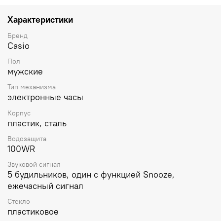
измерения 24ч.
SPLIT-хронограф.
Таймер
обратного
отсчета с автоповтором от 1сек до 24ч. Ремешок из
Характеристики
полимерного материала с классической застежкой.
Батарея рассчитана на 10 лет. Водонепроницаемость в
Бренд
соответствии с ISO 2281.
Casio
Пол
мужские
Тип механизма
электронные часы
Корпус
пластик, сталь
Водозащита
100WR
Звуковой сигнал
5 будильников, один с функцией Snooze,
ежечасный сигнал
Стекло
пластиковое