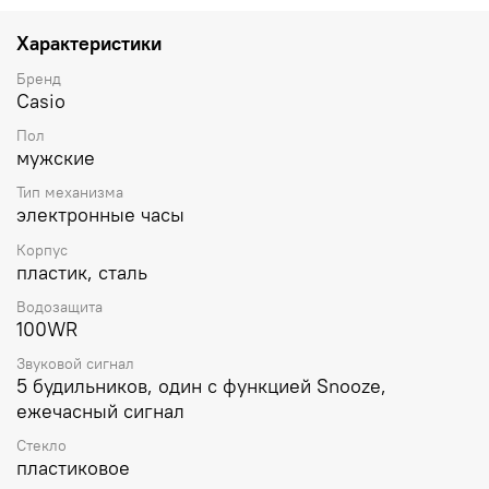
измерения 24ч.
SPLIT-хронограф.
Таймер
обратного
отсчета с автоповтором от 1сек до 24ч. Ремешок из
Характеристики
полимерного материала с классической застежкой.
Батарея рассчитана на 10 лет. Водонепроницаемость в
Бренд
соответствии с ISO 2281.
Casio
Пол
мужские
Тип механизма
электронные часы
Корпус
пластик, сталь
Водозащита
100WR
Звуковой сигнал
5 будильников, один с функцией Snooze,
ежечасный сигнал
Стекло
пластиковое