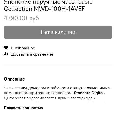
Японские наручные часы Casio
Collection MWD-100H-1AVEF
4790.00 руб
Нет в наличии
В избранное
Добавить в сравнение
Описание
Часы с секундомером и таймером станут незаменимым
помощником при занятиях спортом.
Standard Digital.
Циферблат подсвечивается ярким светодиодом.
Послесвечение. Цвет подсветки: оранжевый.
Второй
Показать полностью
часовой пояс.
12-ти и 24-х часовой формат
времени.
Секундомер с точностью показаний 1/100с и временем