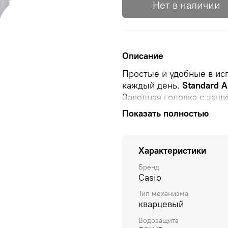
Нет в наличии
Описание
Простые и удобные в ис
каждый день.
Standard A
Заводная головка с защи
классической застежкой.
Показать полностью
Водонепроницаемость в с
Характеристики
Бренд
Casio
Тип механизма
кварцевый
Водозащита