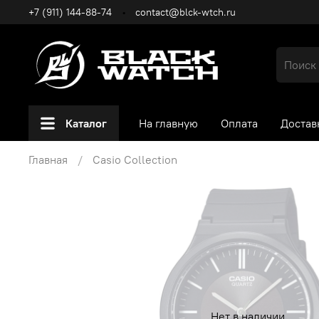
+7 (911) 144-88-74
contact@blck-wtch.ru
Каталог
На главную
Оплата
Достав
Главная
Casio Collection
Нет в наличии