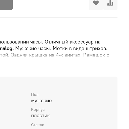
пользовании часы. Отличный аксессуар на
nalog.
Мужские часы. Метки в виде штрихов.
той. Задняя крышка на 4-х винтах. Ремешок с
 Батарея рассчитана на 3 года.
оответствии с ISO 22810.
Пол
мужские
Корпус
пластик
Стекло