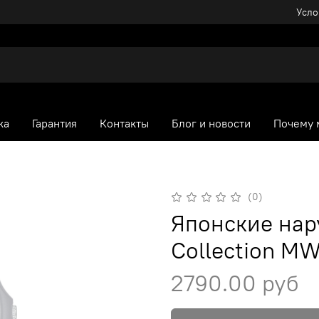
Усло
ка
Гарантия
Контакты
Блог и новости
Почему 
(0)
Японские нар
Collection M
2790.00 руб