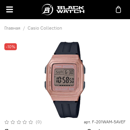
Главная
Casio Collection
-10%
(0)
арт.
F-201WAM-5AVEF