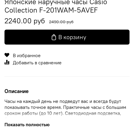
Японские наручные часы Casio
Collection F-201WAM-5AVEF
2240.00 руб
2490.00 руб
В корзину
В избранное
Добавить в сравнение
Описание
Часы на каждый день не подведут вас и всегда будут
показывать точное время. Практичные часы с большим
сроком работы (до 10 лет). Светодиодная подсветка,
благодаря наличию функции задержки, после
Показать полностью
отпускания кнопки освещение горит еще несколько
секунд. Цвет подсветки: зеленый. Второй часовой пояс.