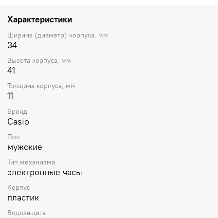
12- и 24-часовой формат времени. Секундомер с
точностью показаний 1/100 с и временем измерения 1 ч.
Характеристики
Сплит-хронограф. Таймер обратного отсчета от 1 мин до
1 ч.
Ширина (диаметр) корпуса, мм
34
Высота корпуса, мм
41
Толщина корпуса, мм
11
Бренд
Casio
Пол
мужские
Тип механизма
электронные часы
Корпус
пластик
Водозащита