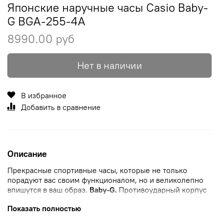
Японские наручные часы Casio Baby-
G BGA-255-4A
8990.00 руб
Нет в наличии
В избранное
Добавить в сравнение
Описание
Прекрасные спортивные часы, которые не только
порадуют вас своим функционалом, но и великолепно
впишутся в ваш образ.
Baby-G.
Противоударный корпус
защищает механизм от ударов и вибрации.
Показать полностью
Флуоресцентное напыление на стрелках и дисплее