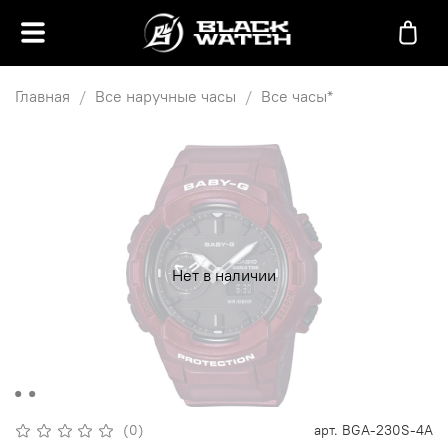
Главная
Все наручные часы
Все часы*
Нет в наличии
(0)
арт.
BGA-230S-4A