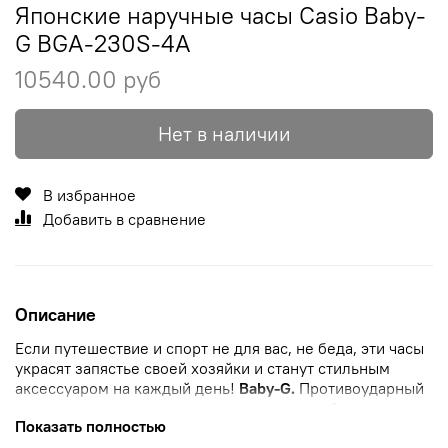
Японские наручные часы Casio Baby-
G BGA-230S-4A
10540.00 руб
Нет в наличии
В избранное
Добавить в сравнение
Описание
Если путешествие и спорт не для вас, не беда, эти часы
украсят запястье своей хозяйки и станут стильным
аксессуаром на каждый день!
Baby-G.
Противоударный
корпус
защищает механизм от ударов и вибрации.
Показать полностью
Циферблат подсвечивается светодиодом.