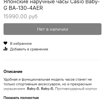
Японские наручные часы Casio Baby-
G BA-130-4AER
15990.00 руб
Нет в наличии
В избранное
Добавить в сравнение
Описание
Удобная и функциональная модель часов станет не
только спортивным аксессуаром, но и прекрасным
украшением.
Baby-G.
Baby-G.
Противоударный корпус
защищает механизм от ударов и вибрации. Циферблат
Показать полностью
подсвечивается светодиодом. Необритовое
светонакопительное покрытие обеспечивает