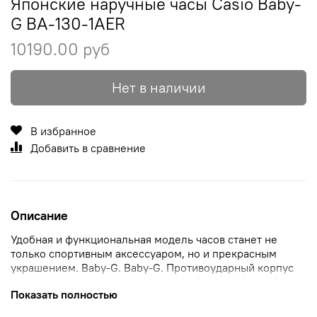
Японские наручные часы Casio Baby-
G BA-130-1AER
10190.00 руб
Нет в наличии
В избранное
Добавить в сравнение
Описание
Удобная и функциональная модель часов станет не
только спортивным аксессуаром, но и прекрасным
украшением. Baby-G. Baby-G. Противоударный корпус
защищает механизм от ударов и вибрации. Циферблат
Показать полностью
подсвечивается светодиодом. Neobriteовое
светонакопительное покрытие обеспечивает