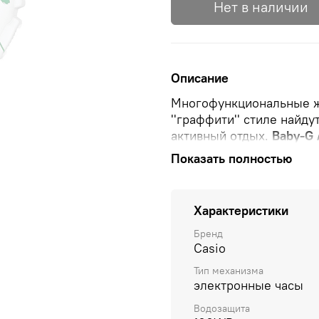
Нет в наличии
Описание
Многофункциональные ж
''граффити'' стиле найд
активный отдых.
Baby-G 
защищает механизм от у
Показать полностью
светодиодом.
Мировое в
всемирное координирова
отключения летнего вре
Характеристики
Секундомер с точностью 
Сплит-хронограф.
Тайме
Бренд
Casio
автоповтором.
Тип механизма
электронные часы
Водозащита