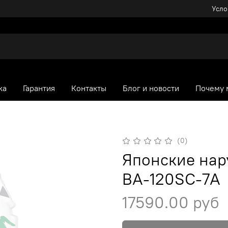
Усло
ка
Гарантия
Контакты
Блог и новости
Почему 
(0)
Японские нар
BA-120SC-7A
17590.00 руб