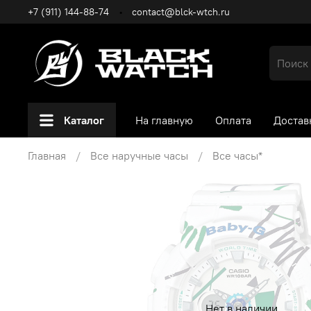
+7 (911) 144-88-74
contact@blck-wtch.ru
Каталог
На главную
Оплата
Достав
Главная
Все наручные часы
Все часы*
Нет в наличии