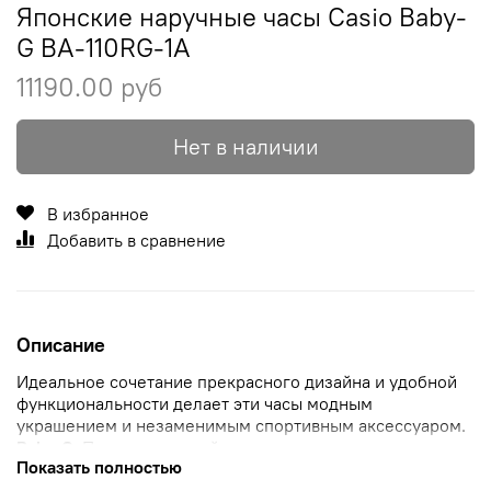
Японские наручные часы Casio Baby-
G BA-110RG-1A
11190.00 руб
Нет в наличии
В избранное
Добавить в сравнение
Описание
Идеальное сочетание прекрасного дизайна и удобной
функциональности делает эти часы модным
украшением и незаменимым спортивным аксессуаром.
Baby-G.
Противоударный корпус
защищает механизм от
Показать полностью
ударов и вибрации. Циферблат подсвечивается