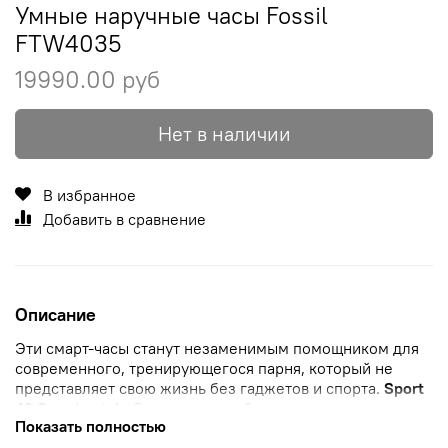
Умные наручные часы Fossil
FTW4035
19990.00 руб
Нет в наличии
В избранное
Добавить в сравнение
Описание
Эти смарт-часы станут незаменимым помощником для
современного, тренирующегося парня, который не
представляет свою жизнь без гаджетов и спорта.
Sport
43 Smartwatch.
Смарт-часы на базе четырехъядерного
Показать полностью
процессора Qualcomm® Snapdragon™ Wear 3100.