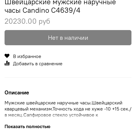
Швейцарские мужские наручные
часы Candino C4639/4
20230.00 руб
Нет в наличии
В избранное
Добавить в сравнение
Описание
Мужские швейцарские наручные часы.Швейцарский
кварцевый механизм.Точность хода не хуже -10 +15 сек./
в месяц.Сапфировое стекло устойчивое к
царапанию.Корпус из высококачественного стального
Показать полностью
сплава 316L с высокими антикоррозийными
свойствами.Браслет из нержавеющей стали.