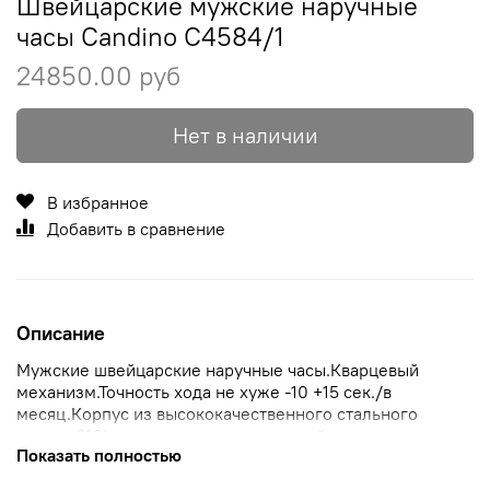
Швейцарские мужские наручные
часы Candino C4584/1
24850.00 руб
Нет в наличии
В избранное
Добавить в сравнение
Описание
Мужские швейцарские наручные часы.Кварцевый
механизм.Точность хода не хуже -10 +15 сек./в
месяц.Корпус из высококачественного стального
сплава 316L с высокими антикоррозийными
Показать полностью
свойствами.Сапфировое стекло устойчивое к
царапанию.Кожаный ремешок.