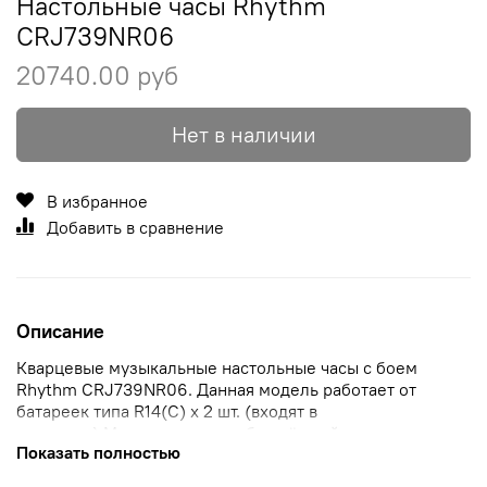
Настольные часы Rhythm
CRJ739NR06
20740.00 руб
Нет в наличии
В избранное
Добавить в сравнение
Описание
Кварцевые музыкальные настольные часы с боем
Rhythm CRJ739NR06. Данная модель работает от
батареек типа R14(C) x 2 шт. (входят в
комплект).Максимально приближённый к настоящему
Показать полностью
звук боя и мелодий — запатентованная разработка
воспроизведения звука компании Rhythm «Sound In