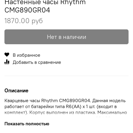
Настенные часы Rhythm
CMG890GR04
1870.00 руб
Нет в наличии
В избранное
Добавить в сравнение
Описание
Кварцевые часы Rhythm CMG890GR04. Данная модель
работает от батарейки типа R6(AA) x 1 шт. (входит в
комплект). Корпус выполнен из пластика. Максимально
допустимая погрешность точности хода +30/-30 секунд
Показать полностью
в месяц. Ход секундной стрелки — плавный
(бесшумный).