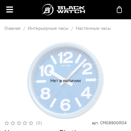
Главная
Интерьерные часы
Настенные часы
Нет в наличии
(0)
арт.
CMG890GR04