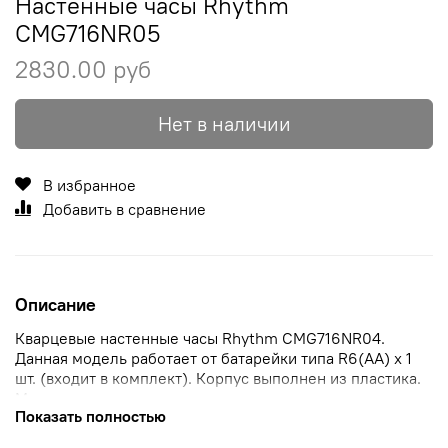
Настенные часы Rhythm
CMG716NR05
2830.00 руб
Нет в наличии
В избранное
Добавить в сравнение
Описание
Кварцевые настенные часы Rhythm CMG716NR04.
Данная модель работает от батарейки типа R6(AA) x 1
шт. (входит в комплект). Корпус выполнен из пластика.
Максимально допустимая погрешность точности хода
Показать полностью
+30/-30 секунд в месяц. Ход секундной стрелки —
дискретный (тикают). Форма стекла — плоское.